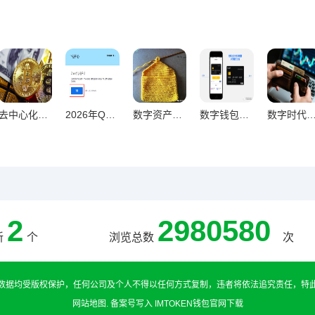
去中心化钱包交易量激增超越传统平台，趋势解析与未来展望
2026年Q1虚拟币钱包用户激增37% 行业拐点疑云浮现
数字资产管理从零入门，钱包全套操作终极教程
数字钱包新手速成，从零开始的完整操作指南
数字时代钱包风险控制，全维度安全盾
2
2980580
新
个
浏览总数
次
数据均受版权保护，任何公司及个人不得以任何方式复制，违者将依法追究责任，特
网站地图
.
备案号写入
IMTOKEN钱包官网下载