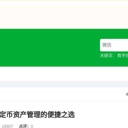
关键词：
数字
链稳定币资产管理的便捷之选
：
18907
点评：
0