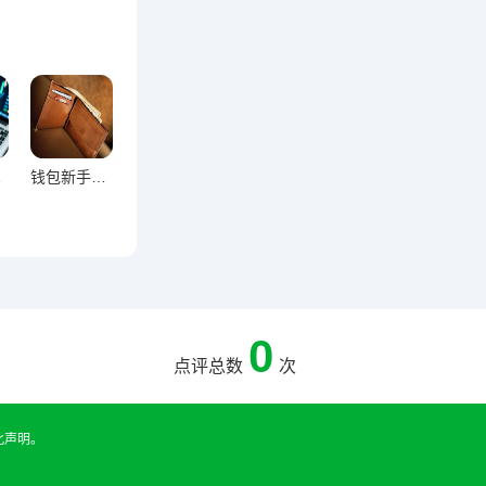
牌解析
钱包新手安全入门，零基础避坑使用手册
0
点评总数
次
此声明。