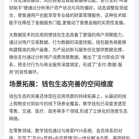
个性化理财推荐、风险预警及智能客服等功能，支付宝的"AI理
财助手"便通过分析用户资产状况与风险偏好，动态调整投资组
合，使普通用户也能享受专业级的财富管理服务，这种技术赋
能不仅降低了金融服务门槛,更推动了普惠金融的实质性发展。
大数据技术的应用则使钱包生态具备了更强的用户洞察能力，
通过对用户交易数据、行为数据的深度挖掘，钱包服务商能够
构建精准的用户画像，为产品创新与服务优化提供数据支撑，
微信支付通过分析用户消费场景数据，推出了"支付即会员"体
系，将支付行为与商业服务深度绑定，形成了"支付-数据-服
务"的良性循环。
场景拓展：钱包生态完善的空间维度
钱包生态的完善还体现在应用场景的持续拓展上，从最初的线
上购物支付到如今的线下场景全覆盖，数字钱包已深度渗透至
零售、交通、医疗、政务等多个领域,形成了立体化的场景生态
网络。
在零售领域，数字钱包通过与商家POS系统、会员体系的对
接，实现了"支付+营销+会员管理"的一体化解决方案，美团钱包