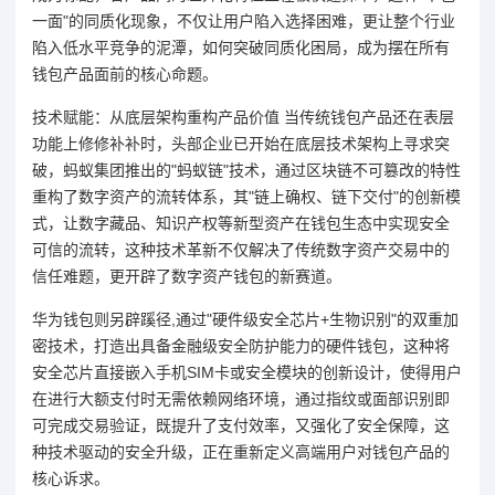
一面"的同质化现象，不仅让用户陷入选择困难，更让整个行业
陷入低水平竞争的泥潭，如何突破同质化困局，成为摆在所有
钱包产品面前的核心命题。
技术赋能：从底层架构重构产品价值 当传统钱包产品还在表层
功能上修修补补时，头部企业已开始在底层技术架构上寻求突
破，蚂蚁集团推出的"蚂蚁链"技术，通过区块链不可篡改的特性
重构了数字资产的流转体系，其"链上确权、链下交付"的创新模
式，让数字藏品、知识产权等新型资产在钱包生态中实现安全
可信的流转，这种技术革新不仅解决了传统数字资产交易中的
信任难题，更开辟了数字资产钱包的新赛道。
华为钱包则另辟蹊径,通过"硬件级安全芯片+生物识别"的双重加
密技术，打造出具备金融级安全防护能力的硬件钱包，这种将
安全芯片直接嵌入手机SIM卡或安全模块的创新设计，使得用户
在进行大额支付时无需依赖网络环境，通过指纹或面部识别即
可完成交易验证，既提升了支付效率，又强化了安全保障，这
种技术驱动的安全升级，正在重新定义高端用户对钱包产品的
核心诉求。