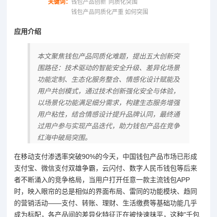
关键词：
钱包产品创新
同质化突围
钱包产品同质化严重 如何突围
应用介绍
本文聚焦钱包产品同质化难题，提出五大创新突
围路径：技术驱动的智能安全升级、差异化场景
功能定制、生态化服务整合、情感化设计赋能及
用户共创模式，通过技术创新强化安全与体验，
以场景化功能满足细分需求，构建生态服务增强
用户粘性，结合情感设计提升品牌认同，最终通
过用户参与实现产品迭代，助力钱包产品在竞争
红海中破局突围。
在移动支付渗透率突破90%的今天，中国钱包产品市场已形成
支付宝、微信支付双雄争霸，云闪付、数字人民币钱包等后来
者不断涌入的竞争格局，当用户打开任意一款主流钱包APP
时，映入眼帘的总是相似的界面布局、雷同的功能模块、趋同
的营销活动——支付、转账、理财、生活缴费等基础功能几乎
成为标配，各产品间的差异化特征正在被快速抹平，这种"千包