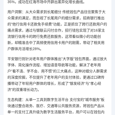
35%，成功在红海市场中开辟出差异化增长曲线。
用户洞察：从大众需求到长尾细分 传统钱包产品往往聚焦于大
众需求的满足，而忽视了长尾用户的细分需求，招商银行推出
的"他行信用卡还款免手续费"功能，正是抓住了跨行还款用户的
痛点需求，通过与银联云闪付合作，招行钱包实现了对16家主
流银行信用卡的跨行免费还款服务，这项看似微小的功能创
新，却精准击中了高频使用信用卡用户的刚需，带动了相关用
户群体月活增长28%。
平安银行则针对老年用户群体推出"大字版"钱包界面，通过放大
字体、简化操作流程、增加语音导航等功能，解决了老年用
户"看不清、学不会、用不惯"的三大痛点，这种对细分人群需求
的深度挖掘，不仅提升了老年用户的支付体验，更通过口碑传
播带动了年轻用户群体的增长，形成了"银发经济"与"孝心经
济"的双重增长动力。
生态构建：从单一工具到数字生活平台 支付宝的"城市服务"板
块通过整合政务、医疗、交通等公共服务资源，将钱包产品从
单一的支付工具升级为数字生活服务平台，用户可以在钱包内