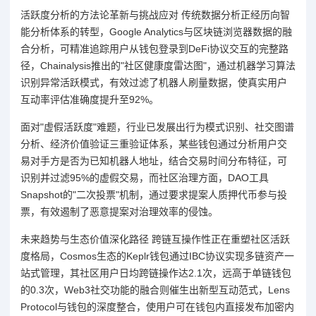
活跃度分析的方法论革新与挑战应对 传统数据分析正经历向智
能分析体系的转型，Google Analytics与区块链浏览器数据的融
合分析，可精准追踪用户从钱包登录到DeFi协议交互的完整路
径，Chainalysis推出的"社区健康度雷达图"，通过机器学习算法
识别异常活跃模式，有效过滤了机器人刷量数据，使真实用户
互动率评估准确度提升至92%。
面对"虚假活跃度"难题，行业已发展出行为模式识别、社交图谱
分析、经济价值验证三重验证体系，某些钱包通过分析用户交
易对手方是否为已知机器人地址，结合交易时间分布特征，可
识别并过滤95%的虚假交易，而社区治理方面，DAO工具
Snapshot的"二次投票"机制，通过要求提案人质押代币参与投
票，有效遏制了恶意提案对治理效率的侵蚀。
未来趋势与生态价值深化路径 跨链互操作性正在重塑社区活跃
度格局，Cosmos生态的Keplr钱包通过IBC协议实现多链资产一
站式管理，其社区用户日均跨链操作达2.1次，远高于单链钱包
的0.3次，Web3社交功能的融合则催生出新型互动范式，Lens
Protocol与钱包的深度整合，使用户可在钱包内直接发布加密内