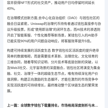
容并获得NFT形式的社交资产，推动用户日均停留时间延长
40%。
在治理模式创新方面,去中心化自治组织（DAO）与钱包社区的
融合日益紧密，Uniswap的治理代币持有者通过钱包直接参与协
议升级投票，形成"使用即治理"的闭环生态，而AI技术的渗透则
开启了智能客服、个性化推荐等新场景，某钱包引入的AI助手
已能实现90%的用户问题自动响应，将客服效率提升5倍。
构建可持续发展的活跃度生态 数字钱包社区活跃度的提升绝非
简单的数据堆砌，而是需要技术革新、治理优化、文化培育的
三维协同，随着零知识证明、分片技术等底层创新的突破，以
及Web3社交、元宇宙场景的深度融合，钱包社区将演变为集金
融、社交、治理于一体的超级生态节点，唯有持续深化用户价
值洞察，构建正向激励的生态循环，才能在激烈的市场竞争中
实现活跃度的可持续增长，最终推动整个区块链生态的繁荣发
展。
上一篇：全球数字钱包下载量排名，市场格局深度剖析与未来趋势展望