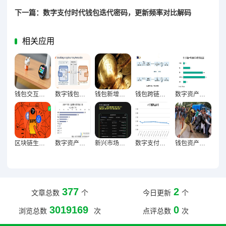
下一篇：数字支付时代钱包迭代密码，更新频率对比解码
相关应用
钱包交互成本下降驱动生态繁荣，重构用户参与新范式
数字钱包高峰时段交易行为密码破译与用户习惯全维度曝光
钱包新增地址质量与高价值用户增长的深度关联及实践路径
钱包跨链交易量首破关键节点，区块链生态融合里程碑达成
数字资产新纪元，钱包地址集中度下降与去中心化深层演进
区块链生态里程碑，钱包连接DApp数量激增背后的技术突破与行业变革
数字资产生态革命，钱包与NFT交互数据增长的新坐标
新兴市场崛起与钱包用户激增60%驱动下的全球金融新格局
数字支付生态重构驱动钱包交易量倍增与市场跃升密码
钱包资产规模创新高，信心回暖的逻辑与未来展望
377
2
文章总数
个
今日更新
个
3019169
0
浏览总数
次
点评总数
次