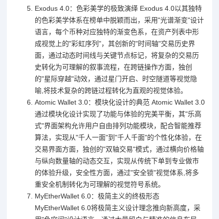
Exodus 4.0：色彩美学的极致演绎 Exodus 4.0以其独特
的色彩美学体系在榜单中脱颖而出，采用"光谱渐变"设计
语言，每个币种对应独特的渐变色系，在资产列表中形
成视觉上的"彩虹序列"，其创新的"时间轴"交易历史界
面，通过动态时间线与关键节点标记，将复杂的交易历
史转化为可理解的叙事流程，在跨链操作方面，独创
的"星际穿越"动效，通过星门开启、时空隧道等视觉隐
喻,将技术复杂的跨链过程转化为直观的视觉体验。
Atomic Wallet 3.0：模块化设计的典范 Atomic Wallet 3.0
通过模块化设计实现了功能与体验的完美平衡，其"乐高
式"界面架构允许用户自由排列功能模块，配合智能推荐
算法，实现从"千人一面"到"千人千面"的个性化体验，在
交易界面方面，独创的"双轴交易"模式，通过横向价格轴
与纵向数量轴的动态交互，实现从传统下单到专业做市
的体验升级，安全性方面，通过"安全锁"视觉体系,将多
重安全机制转化为可理解的视觉符号系统。
MyEtherWallet 6.0：极简主义的终极形态
MyEtherWallet 6.0将极简主义设计理念推向新高度，采