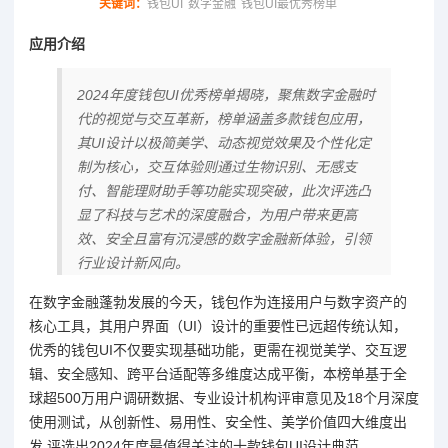
关键词：
钱包UI
数字金融
钱包UI最优秀榜单
应用介绍
2024年度钱包UI优秀榜单揭晓，聚焦数字金融时
代的视觉与交互革新，榜单涵盖多款钱包应用，
其UI设计以极简美学、动态视觉效果及个性化定
制为核心，交互体验则通过生物识别、无感支
付、智能理财助手等功能实现突破，此次评选凸
显了科技与艺术的深度融合，为用户带来更高
效、安全且富有沉浸感的数字金融新体验，引领
行业设计新风向。
在数字金融蓬勃发展的今天，钱包作为连接用户与数字资产的
核心工具，其用户界面（UI）设计的重要性已远超传统认知，
优秀的钱包UI不仅要实现基础功能，更需在视觉美学、交互逻
辑、安全感知、跨平台适配等多维度达成平衡，本榜单基于全
球超500万用户调研数据、专业设计机构评审意见及18个月深度
使用测试，从创新性、易用性、安全性、美学价值四大维度出
发,评选出2024年度最值得关注的十款钱包UI设计典范。