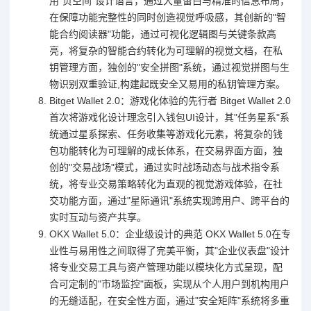
用"负空间"设计语言，通过大量留白与精准的信息布局，
在保障功能完整性的同时创造视觉呼吸感，其创新的"智
能合约阅读器"功能，通过可视化逻辑图与关键条款高
亮，将复杂的智能合约转化为可理解的视觉文档，在私
钥管理方面，独创的"安全拼图"系统，通过视觉拼图与生
物识别双重验证,构建起既安全又易用的私钥管理方案。
Bitget Wallet 2.0：游戏化体验的先行者 Bitget Wallet 2.0
首次将游戏化设计理念引入钱包UI设计，其"任务星系"系
统通过星系探索、任务收集等游戏化元素，将复杂的钱
包功能转化为可理解的成长体系，在交易界面方面，独
创的"交易战场"模式，通过实时战场动态与战术指令系
统，将专业交易策略转化为直观的视觉游戏体验，在社
交功能方面，通过"星际通讯"系统实现跨用户、跨平台的
实时互动与资产共享。
OKX Wallet 5.0：企业级设计的典范 OKX Wallet 5.0在专
业性与易用性之间取得了完美平衡，其"企业仪表盘"设计
将专业交易工具与资产管理功能以模块化方式呈现，配
合可定制的"市场监控"面板，实现从个人用户到机构用户
的无缝适配，在安全性方面，通过"安全矩阵"系统将多重