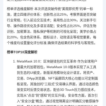
榜单评选维度解析 本次评选突破传统"美观即优秀"的单一标
准，建立四维评价体系：创新性占比25%，考察界面是否突破
行业常规，引入前沿交互技术；易用性占比30%，关注新手引
导、操作路径优化及多语言适配；安全性占比25%，评估生物
识别、加密算法、隐私保护等机制的可视化呈现；美学价值占
比20%，包含色彩体系、图标设计、动效语言等视觉要素，每
个维度均设置量化评分标准,确保评选结果的科学性与客观性。
榜单TOP10深度解析
MetaMask 10.0：区块链钱包的交互革命 作为全球用户
量最大的加密钱包，MetaMask 10.0版本实现了从工具
到生态的UI蜕变，新版采用模块化设计语言，将资产、
交易、DApp浏览器、NFT画廊四大核心功能以可定制面
板呈现，其独创的"三段式"交易确认界面，通过动态颜色
渐变实时反馈交易状态，配合3D Touch压力感应技术，
实现从"点击"到"感知"的交互升级，安全性方面，首次引
入"安全沙盒"概念，通过视觉隔离设计明确区分敏感操作