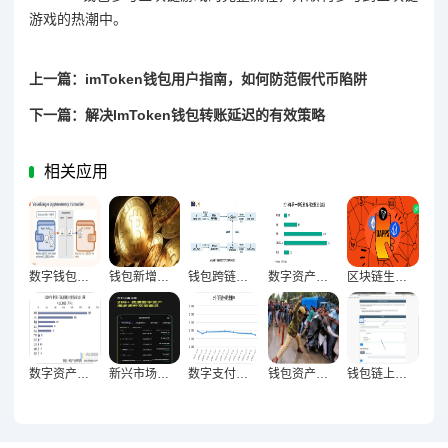
游戏的热潮中。
上一篇：imToken钱包用户指南，如何防范假代币陷阱
下一篇：解决ImToken钱包转账延迟的有效策略
相关应用
数字钱包高峰时段交易行为密码破译与用户习惯全维度曝光
钱包新增地址质量与高价值用户增长的深度关联及实践路径
钱包跨链交易量首破关键节点，区块链生态融合里程碑达成
数字资产新纪元，钱包地址集中度下降与去中心化深层演进
区块链生态里程碑，钱包连接DApp数量激增背后的技术突破与行业变革
数字资产生态革命，钱包与NFT交互数据增长的新坐标
新兴市场崛起与钱包用户激增60%驱动下的全球金融新格局
数字支付生态重构驱动钱包交易量倍增与市场跃升密码
钱包资产规模创新高，信心回暖的逻辑与未来展望
钱包链上交互次数创历史新高，DeFi生态驱动效应凸显