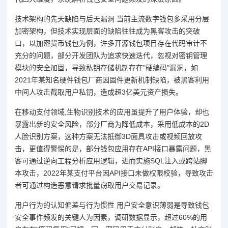
技术架构的先天缺陷与后天漏洞 当前主流数字钱包多采用分层
加密架构，但技术实现层面的缺陷往往成为黑客攻击的突破
口，以加密货币钱包为例，许多开源钱包项目存在代码审计不
充分的问题，部分开发团队为追求快速迭代，忽视对密钥管理
模块的安全加固，导致私钥存储机制存在"硬编码"漏洞，如
2021年某知名硬件钱包厂商因固件更新机制缺陷，被黑客利用
中间人攻击截取用户私钥，造成超3亿美元资产损失。
在移动支付领域,生物识别技术的应用虽提升了用户体验，却也
暴露出新的安全风险，部分厂商为降低成本，采用低成本的2D
人脸识别方案，这种方案无法抵御3D面具攻击或视频回放攻
击，更值得警惕的是，部分钱包应用存在API接口暴露问题，黑
客可通过逆向工程分析应用逻辑，进而实施SQL注入或跨站脚
本攻击，2022年某支付平台因API接口未做权限校验，导致攻击
者可通过构造恶意请求批量窃取用户交易记录。
用户行为的认知偏差与行为惯性 用户安全意识薄弱是导致钱包
安全事件频发的关键人为因素，调研数据显示，超过60%的用