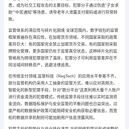
悉，成为社交工程攻击的主要目标，犯罪分子通过伪造"子女求
助""中奖通知"等场景，诱导老年人泄露支付密码或进行异常转
账。
监管体系的滞后性与碎片化困境 全球范围内，数字钱包的监管
框架普遍存在滞后性，在加密货币领域，不同国家采取的政策
差异巨大：有的国家完全禁止加密货币交易，有的国家则采取
牌照化管理，更多国家仍处于监管真空状态，这种碎片化的监
管格局为跨境犯罪提供了温床，犯罪分子可利用监管差异在不
同法域间转移资产，逃避法律追责。
在传统支付领域,监管科技（RegTech）的应用水平参差不齐，
部分监管机构仍采用人工抽查的监管方式，难以应对高频次、
智能化的新型犯罪手段，针对"跑分平台"这类利用大量个人账户
进行资金清洗的犯罪模式，传统监管手段往往难以实时监测资
金流向，数据隐私保护与安全监管的平衡问题也日益突出，过
度严格的数据保护政策可能阻碍安全机构获取必要信息，而宽
松的数据共享机制则可能加剧用户信息泄露风险。
犯罪手段的智能化与产业链化演变 当前网络犯罪已形成完整的