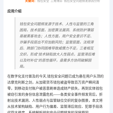
关键词：
钱包安全
三角博弈
钱包安全问题频发原因分析
应用介绍
钱包安全问题频发源于技术、人性与监管的三角
困局，技术层面，加密算法漏洞、系统防护薄弱
易被黑客攻击；人性方面，用户安全意识不足、
诈骗手段层出不穷加剧风险；监管层面，法规滞
后、跨部门协同困难导致威慑力不足，三者相互
交织，形成“技术缺陷放大人性弱点，监管滞后难
以及时补位”的恶性循环，亟需多方协同破解困
局。
在数字化支付普及的今天,钱包安全问题已成为悬在用户头顶的
达摩克利斯之剑，从加密货币钱包被盗导致百万资产瞬间清
零，到移动支付账户被恶意刷单造成财产损失，再到实体钱包
被窃引发的身份信息泄露危机——各类安全事件频发背后，折
射出技术漏洞、人性弱点与监管缺位交织的复杂图景，本文将
从技术架构缺陷、用户行为偏差、监管滞后效应、犯罪手段迭
代四大维度，系统解析钱包安全问题频发的深层原因。