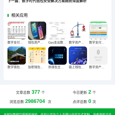
下一篇：数字时代钱包安全解决方案趋势深度解析
相关应用
数字支付浪潮下钱包高频使用激活市场新动能
钱包资产多元化，构建新时代财富管理生态的必然选择
Gas支出数据解码，钱包行为变迁的底层逻辑洞察
数字资产持币新常态，钱包平均持币周期显著延长的多维透视
数字支付时代钱包转账金额两极化趋势的结构性变革逻辑
数字钱包地址超速激增，市场变革与未来展望
加密钱包用户粘性革命，从工具属性到生态粘性的跃升进化
热钱包主导市场，冷钱包增速亮眼
链上钱包地址数量破纪录，三大动因深度剖析
数字资产避坑指南，钱包管理常见致命错误全解析
377
2
文章总数
个
今日更新
个
2986704
0
浏览总数
次
点评总数
次
本网站数据均受版权保护，任何公司及个人不得以任何方式复制，违者将依法追