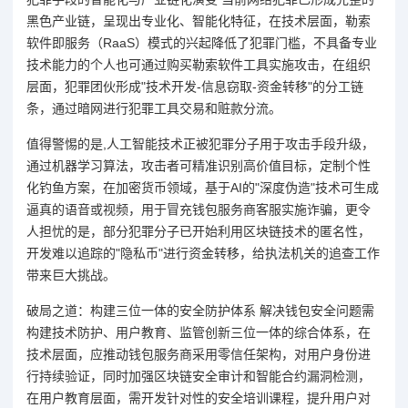
黑色产业链，呈现出专业化、智能化特征，在技术层面，勒索
软件即服务（RaaS）模式的兴起降低了犯罪门槛，不具备专业
技术能力的个人也可通过购买勒索软件工具实施攻击，在组织
层面，犯罪团伙形成"技术开发-信息窃取-资金转移"的分工链
条，通过暗网进行犯罪工具交易和赃款分流。
值得警惕的是,人工智能技术正被犯罪分子用于攻击手段升级，
通过机器学习算法，攻击者可精准识别高价值目标，定制个性
化钓鱼方案，在加密货币领域，基于AI的"深度伪造"技术可生成
逼真的语音或视频，用于冒充钱包服务商客服实施诈骗，更令
人担忧的是，部分犯罪分子已开始利用区块链技术的匿名性，
开发难以追踪的"隐私币"进行资金转移，给执法机关的追查工作
带来巨大挑战。
破局之道：构建三位一体的安全防护体系 解决钱包安全问题需
构建技术防护、用户教育、监管创新三位一体的综合体系，在
技术层面，应推动钱包服务商采用零信任架构，对用户身份进
行持续验证，同时加强区块链安全审计和智能合约漏洞检测，
在用户教育层面，需开发针对性的安全培训课程，提升用户对