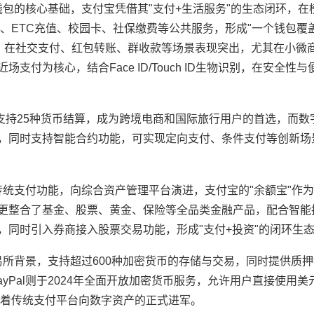
包的核心基础，支付宝凭借其"支付+生活服务"的生态闭环，在
、ETC充值、校园卡、社保缴费等公共服务，形成"一个钱包覆
，在社交支付、红包转账、群收款等场景表现突出，尤其在小微
近场支付为核心，结合Face ID/Touch ID生物识别，在安全性
越，支持25种货币结算，成为跨境电商和国际旅行用户的首选，而
易，同时支持智能合约功能，可实现定向支付、条件支付等创新场
传统支付功能，向综合资产管理平台演进，支付宝的"余额宝"作
块更整合了基金、股票、黄金、保险等全品类金融产品，配合智能
，同时引入券商接入股票交易功能，形成"支付+投资"的闭环生
所背景，支持超过600种加密货币的存储与交易，同时提供质押挖
yPal则于2024年全面开放加密货币服务，允许用户直接使用
着传统支付平台向数字资产的正式进军。