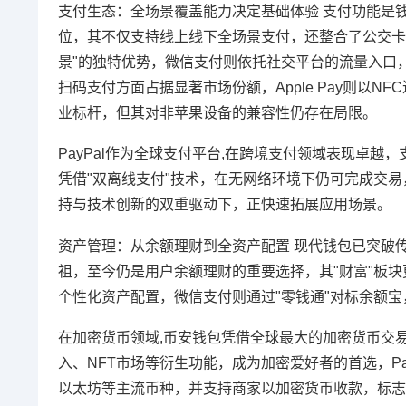
支付生态：全场景覆盖能力决定基础体验 支付功能是钱
位，其不仅支持线上线下全场景支付，还整合了公交卡
景"的独特优势，微信支付则依托社交平台的流量入口
扫码支付方面占据显著市场份额，Apple Pay则以NFC
业标杆，但其对非苹果设备的兼容性仍存在局限。
PayPal作为全球支付平台,在跨境支付领域表现卓
凭借"双离线支付"技术，在无网络环境下仍可完成交
持与技术创新的双重驱动下，正快速拓展应用场景。
资产管理：从余额理财到全资产配置 现代钱包已突破
祖，至今仍是用户余额理财的重要选择，其"财富"板
个性化资产配置，微信支付则通过"零钱通"对标余额宝
在加密货币领域,币安钱包凭借全球最大的加密货币交易
入、NFT市场等衍生功能，成为加密爱好者的首选，Pa
以太坊等主流币种，并支持商家以加密货币收款，标志