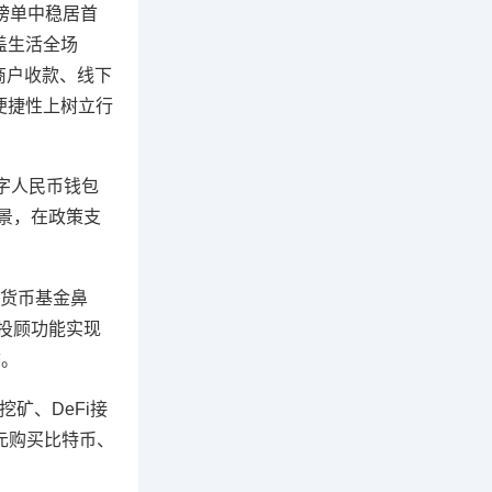
榜单中稳居首
盖生活全场
商户收款、线下
与便捷性上树立行
数字人民币钱包
景，在政策支
为货币基金鼻
投顾功能实现
态。
矿、DeFi接
美元购买比特币、