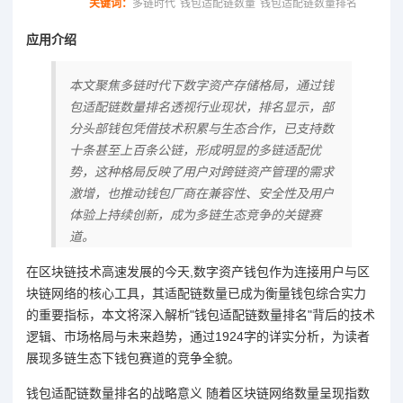
关键词：
多链时代
钱包适配链数量
钱包适配链数量排名
应用介绍
本文聚焦多链时代下数字资产存储格局，通过钱
包适配链数量排名透视行业现状，排名显示，部
分头部钱包凭借技术积累与生态合作，已支持数
十条甚至上百条公链，形成明显的多链适配优
势，这种格局反映了用户对跨链资产管理的需求
激增，也推动钱包厂商在兼容性、安全性及用户
体验上持续创新，成为多链生态竞争的关键赛
道。
在区块链技术高速发展的今天,数字资产钱包作为连接用户与区
块链网络的核心工具，其适配链数量已成为衡量钱包综合实力
的重要指标，本文将深入解析"钱包适配链数量排名"背后的技术
逻辑、市场格局与未来趋势，通过1924字的详实分析，为读者
展现多链生态下钱包赛道的竞争全貌。
钱包适配链数量排名的战略意义 随着区块链网络数量呈现指数