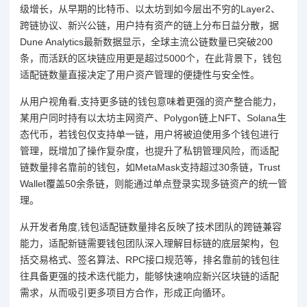
级增长，从早期的比特币、以太坊到如今层出不穷的Layer2、
跨链协议、新兴公链，用户持有资产的链上分布日益分散，据
Dune Analytics最新数据显示，全球主流公链数量已突破200
条，而活跃的区块链应用更是超过5000个，在此背景下，钱包
适配链数量直接决定了用户资产管理的便捷性与安全性。
从用户视角看,支持更多链的钱包意味着更强的资产整合能力，
某用户同时持有以太坊主网资产、Polygon链上NFT、Solana生
态代币，若钱包仅支持单一链，用户将被迫使用多个钱包进行
管理，既增加了操作复杂度，也提升了私钥管理风险，而适配
链数量排名靠前的钱包，如MetaMask支持超过30条链，Trust
Wallet覆盖50余条链，则能通过单点登录实现多链资产的统一管
理。
从开发者角度,钱包适配链数量排名反映了技术团队的跨链兼容
能力，适配新链需要钱包团队深入理解目标链的底层架构，包
括交易格式、签名算法、RPC接口规范等，排名靠前的钱包往
往具备更强的技术迭代能力，能够快速响应新兴区块链的适配
需求，从而吸引更多项目方合作，形成正向循环。