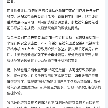
显著。
商业价值评估,钱包团队需权衡适配新链带来的用户增长与潜在
收益，适配某条新兴公链可能吸引该链的早期用户，但若该链
后续发展不及预期，则可能造成资源浪费，多数钱包会优先适
配已形成生态规模、交易活跃度高的区块链网络。
安全考量同样至关重要,每增加一条链的支持，就意味着增加一
个潜在的安全攻击面，2023年某知名钱包因适配某新兴链时未
严格审核RPC节点，导致用户资产被盗，损失超千万美元，此
后，主流钱包普遍加强了安全审计流程，部分钱包甚至要求每
条适配链必须通过至少两家独立安全机构的审计。
用户体验也是关键考量因素,适配链数量过多可能导致界面臃
肿、操作复杂，许多钱包采用动态适配策略，如根据用户常用
链智能排序，或提供"探索"功能让用户自主选择添加新链，部分
钱包还通过集成Chainlist等第三方服务，实现一键添加兼容链的
便捷体验。
钱包适配链数量排名的市场影响 钱包适配链数量排名直接影响