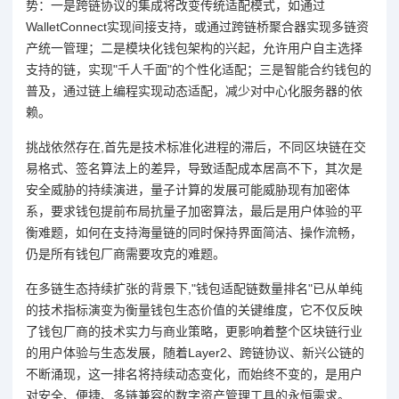
势：一是跨链协议的集成将改变传统适配模式，如通过
WalletConnect实现间接支持，或通过跨链桥聚合器实现多链资
产统一管理；二是模块化钱包架构的兴起，允许用户自主选择
支持的链，实现"千人千面"的个性化适配；三是智能合约钱包的
普及，通过链上编程实现动态适配，减少对中心化服务器的依
赖。
挑战依然存在,首先是技术标准化进程的滞后，不同区块链在交
易格式、签名算法上的差异，导致适配成本居高不下，其次是
安全威胁的持续演进，量子计算的发展可能威胁现有加密体
系，要求钱包提前布局抗量子加密算法，最后是用户体验的平
衡难题，如何在支持海量链的同时保持界面简洁、操作流畅，
仍是所有钱包厂商需要攻克的难题。
在多链生态持续扩张的背景下,"钱包适配链数量排名"已从单纯
的技术指标演变为衡量钱包生态价值的关键维度，它不仅反映
了钱包厂商的技术实力与商业策略，更影响着整个区块链行业
的用户体验与生态发展，随着Layer2、跨链协议、新兴公链的
不断涌现，这一排名将持续动态变化，而始终不变的，是用户
对安全、便捷、多链兼容的数字资产管理工具的永恒需求。