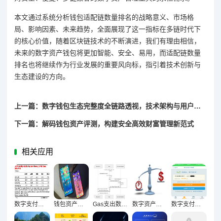
本文通过系统分析钱包适配链数量排名的战略意义、市场格
局、影响因素、未来趋势，全面展现了这一指标在多链时代下
的核心价值，随着区块链技术的不断演进，我们有理由相信，
未来的数字资产钱包将更加智能、安全、易用，而适配链数量
排名也将继续作为行业发展的重要风向标，指引着技术创新与
生态建设的方向。
上一篇：数字钱包生态完整度全链路透视，技术架构与用户价值的多维解析
下一篇：解码钱包资产评测，构建安全高效财富管理新范式
相关应用
数字支付浪潮下钱包高频使用激活市场新动能
钱包资产多元化，构建新时代财富管理生态的必然选择
Gas支出数据解码，钱包行为变迁的底层逻辑洞察
数字资产持币新常态，钱包平均持币周期显著延长的多维透视
数字支付时代钱包转账金额两极化趋势的结构性变革逻辑