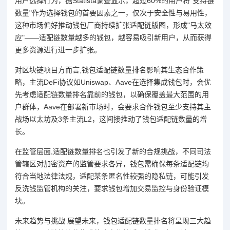
用户选择行为，据Statista调查显示，超过60%的用户将"支持链
数量"作为选择钱包的首要因素之一，仅次于安全性与易用性，
这种市场偏好推动钱包厂商持续扩张适配链版图，形成"马太效
应"——适配链数量越多的钱包，越容易吸引新用户，从而获得
更多资源进行进一步扩张。
对区块链项目方而言,钱包适配链数量排名影响其生态合作策
略，主流DeFi协议如Uniswap、Aave在选择集成钱包时，会优
先考虑适配链数量排名靠前的钱包，以确保覆盖最大范围的用
户群体，Aave在部署新市场时，会要求合作钱包至少支持其主
战场以太坊及3条主流L2，这间接推动了钱包适配链数量的增
长。
在监管层面,适配链数量排名也引发了新的合规挑战，不同司法
管辖区对加密资产的监管要求各异，钱包需确保每条适配链均
符合当地法律法规，适配某条匿名性较强的隐私链，可能引发
反洗钱监管机构的关注，要求钱包增加交易监控与身份验证模
块。
未来趋势与挑战 展望未来，钱包适配链数量排名将呈现三大趋