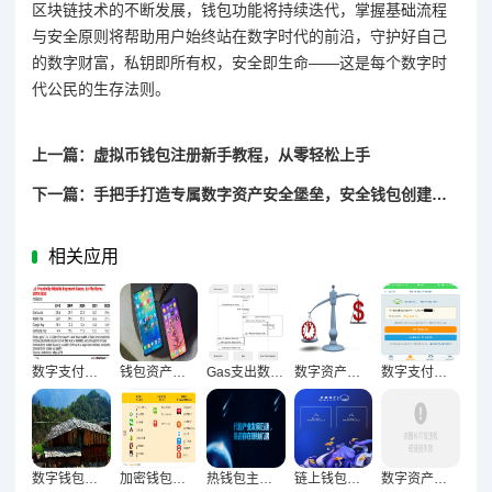
区块链技术的不断发展，钱包功能将持续迭代，掌握基础流程
与安全原则将帮助用户始终站在数字时代的前沿，守护好自己
的数字财富，私钥即所有权，安全即生命——这是每个数字时
代公民的生存法则。
上一篇：虚拟币钱包注册新手教程，从零轻松上手
下一篇：手把手打造专属数字资产安全堡垒，安全钱包创建全攻略
相关应用
数字支付浪潮下钱包高频使用激活市场新动能
钱包资产多元化，构建新时代财富管理生态的必然选择
Gas支出数据解码，钱包行为变迁的底层逻辑洞察
数字资产持币新常态，钱包平均持币周期显著延长的多维透视
数字支付时代钱包转账金额两极化趋势的结构性变革逻辑
数字钱包地址超速激增，市场变革与未来展望
加密钱包用户粘性革命，从工具属性到生态粘性的跃升进化
热钱包主导市场，冷钱包增速亮眼
链上钱包地址数量破纪录，三大动因深度剖析
数字资产避坑指南，钱包管理常见致命错误全解析