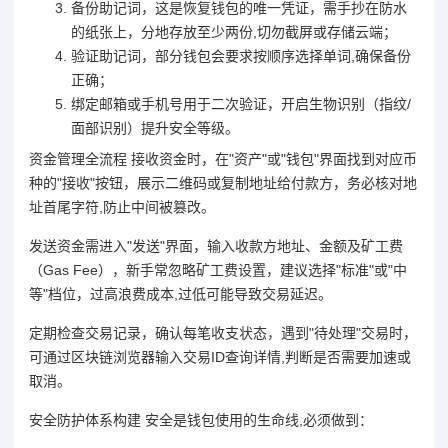
备份助记词，这是恢复钱包的唯一凭证，需手抄在防水
的纸张上，分地存放至少两份,切勿截屏或存储云端；
验证助记词，部分钱包会要求按顺序选择单词,确保备份
正确；
绑定邮箱或手机号用于二次验证，开启生物识别（指纹/
面部识别）提升安全等级。
资金管理全流程 接收资金时，在"资产"或"钱包"界面找到对应币
种的"接收"按钮，展示二维码或复制地址给付款方，务必核对地
址首尾字符,防止中间被篡改。
发送资金需进入"发送"界面，输入收款方地址、金额及矿工费
（Gas Fee），新手常忽略矿工费设置，建议选择"标准"或"中
等"档位，过高浪费成本,过低可能导致交易延迟。
定期检查交易记录，确认每笔收支状态，遇到"待处理"交易时，
可通过区块链浏览器输入交易ID查询详情,判断是否需要加速或
取消。
安全防护体系构建 安全是钱包使用的生命线,必须做到：