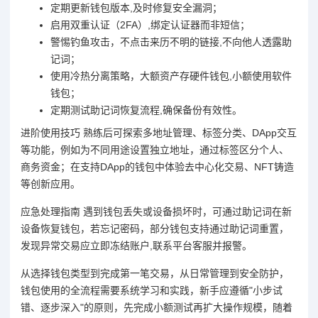
定期更新钱包版本,及时修复安全漏洞；
启用双重认证（2FA）,绑定认证器而非短信；
警惕钓鱼攻击，不点击来历不明的链接,不向他人透露助
记词；
使用冷热分离策略，大额资产存硬件钱包,小额使用软件
钱包；
定期测试助记词恢复流程,确保备份有效性。
进阶使用技巧 熟练后可探索多地址管理、标签分类、DApp交互
等功能，例如为不同用途设置独立地址，通过标签区分个人、
商务资金；在支持DApp的钱包中体验去中心化交易、NFT铸造
等创新应用。
应急处理指南 遇到钱包丢失或设备损坏时，可通过助记词在新
设备恢复钱包，若忘记密码，部分钱包支持通过助记词重置，
发现异常交易应立即冻结账户,联系平台客服并报警。
从选择钱包类型到完成第一笔交易，从日常管理到安全防护，
钱包使用的全流程需要系统学习和实践，新手应遵循"小步试
错、逐步深入"的原则，先完成小额测试再扩大操作规模，随着